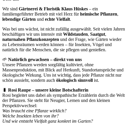
Wir sind
Gärtnerei & Floristik Klaus Hüskes
– ein
familiengeführter Betrieb mit viel Herz für
heimische Pflanzen
,
lebendige Gärten
und
echte Vielfalt
.
Was bei uns wächst, ist nicht zufällig ausgewählt. Seit vielen Jahren
beschäftigen wir uns intensiv mit
Wildstauden
,
Saatgut
,
naturnahen Pflanzkonzepten
und der Frage, wie Gärten wieder
zu Lebensräumen werden können – für Insekten, Vögel und
natürlich für die Menschen, die sie pflegen und genießen.
🌱
Natürlich gewachsen – direkt von uns
Unsere Pflanzen werden sorgfältig kultiviert, ohne
Massenproduktion, mit Blick auf Herkunft, Standortansprüche und
ökologische Wirkung. Uns ist wichtig, dass jede Pflanze nicht nur
schön aussieht, sondern auch
ökologisch sinnvoll
ist.
🐛
Rosi Raupe – unsere kleine Botschafterin
Rosi begleitet uns dabei als sympathische Erzählerin durch die Welt
der Pflanzen. Sie steht für Neugier, Lernen und den kleinen
Perspektivwechsel:
Was braucht eine Pflanze wirklich?
Welche Insekten leben von ihr?
Und wie entsteht Vielfalt ganz konkret im Garten?