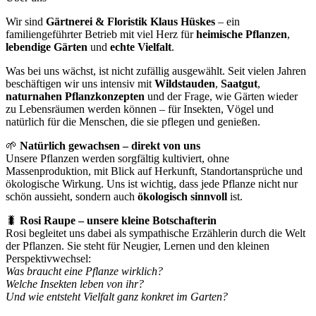
Wir sind
Gärtnerei & Floristik Klaus Hüskes
– ein
familiengeführter Betrieb mit viel Herz für
heimische Pflanzen
,
lebendige Gärten
und
echte Vielfalt
.
Was bei uns wächst, ist nicht zufällig ausgewählt. Seit vielen Jahren
beschäftigen wir uns intensiv mit
Wildstauden
,
Saatgut
,
naturnahen Pflanzkonzepten
und der Frage, wie Gärten wieder
zu Lebensräumen werden können – für Insekten, Vögel und
natürlich für die Menschen, die sie pflegen und genießen.
🌱
Natürlich gewachsen – direkt von uns
Unsere Pflanzen werden sorgfältig kultiviert, ohne
Massenproduktion, mit Blick auf Herkunft, Standortansprüche und
ökologische Wirkung. Uns ist wichtig, dass jede Pflanze nicht nur
schön aussieht, sondern auch
ökologisch sinnvoll
ist.
🐛
Rosi Raupe – unsere kleine Botschafterin
Rosi begleitet uns dabei als sympathische Erzählerin durch die Welt
der Pflanzen. Sie steht für Neugier, Lernen und den kleinen
Perspektivwechsel:
Was braucht eine Pflanze wirklich?
Welche Insekten leben von ihr?
Und wie entsteht Vielfalt ganz konkret im Garten?