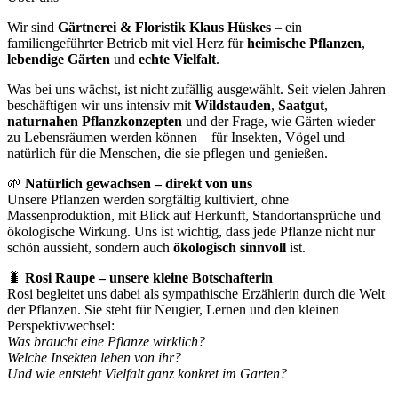
Wir sind
Gärtnerei & Floristik Klaus Hüskes
– ein
familiengeführter Betrieb mit viel Herz für
heimische Pflanzen
,
lebendige Gärten
und
echte Vielfalt
.
Was bei uns wächst, ist nicht zufällig ausgewählt. Seit vielen Jahren
beschäftigen wir uns intensiv mit
Wildstauden
,
Saatgut
,
naturnahen Pflanzkonzepten
und der Frage, wie Gärten wieder
zu Lebensräumen werden können – für Insekten, Vögel und
natürlich für die Menschen, die sie pflegen und genießen.
🌱
Natürlich gewachsen – direkt von uns
Unsere Pflanzen werden sorgfältig kultiviert, ohne
Massenproduktion, mit Blick auf Herkunft, Standortansprüche und
ökologische Wirkung. Uns ist wichtig, dass jede Pflanze nicht nur
schön aussieht, sondern auch
ökologisch sinnvoll
ist.
🐛
Rosi Raupe – unsere kleine Botschafterin
Rosi begleitet uns dabei als sympathische Erzählerin durch die Welt
der Pflanzen. Sie steht für Neugier, Lernen und den kleinen
Perspektivwechsel:
Was braucht eine Pflanze wirklich?
Welche Insekten leben von ihr?
Und wie entsteht Vielfalt ganz konkret im Garten?