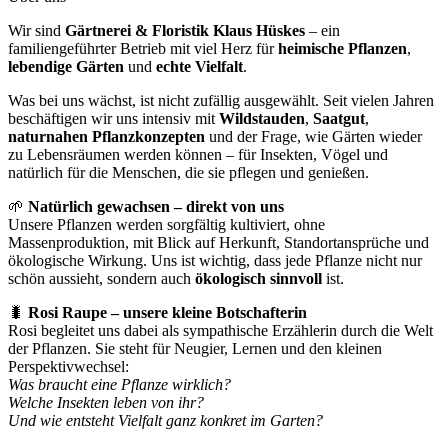
Wir sind
Gärtnerei & Floristik Klaus Hüskes
– ein
familiengeführter Betrieb mit viel Herz für
heimische Pflanzen
,
lebendige Gärten
und
echte Vielfalt
.
Was bei uns wächst, ist nicht zufällig ausgewählt. Seit vielen Jahren
beschäftigen wir uns intensiv mit
Wildstauden
,
Saatgut
,
naturnahen Pflanzkonzepten
und der Frage, wie Gärten wieder
zu Lebensräumen werden können – für Insekten, Vögel und
natürlich für die Menschen, die sie pflegen und genießen.
🌱
Natürlich gewachsen – direkt von uns
Unsere Pflanzen werden sorgfältig kultiviert, ohne
Massenproduktion, mit Blick auf Herkunft, Standortansprüche und
ökologische Wirkung. Uns ist wichtig, dass jede Pflanze nicht nur
schön aussieht, sondern auch
ökologisch sinnvoll
ist.
🐛
Rosi Raupe – unsere kleine Botschafterin
Rosi begleitet uns dabei als sympathische Erzählerin durch die Welt
der Pflanzen. Sie steht für Neugier, Lernen und den kleinen
Perspektivwechsel:
Was braucht eine Pflanze wirklich?
Welche Insekten leben von ihr?
Und wie entsteht Vielfalt ganz konkret im Garten?