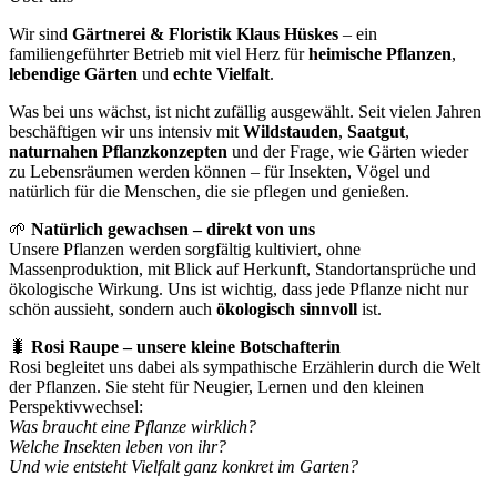
Wir sind
Gärtnerei & Floristik Klaus Hüskes
– ein
familiengeführter Betrieb mit viel Herz für
heimische Pflanzen
,
lebendige Gärten
und
echte Vielfalt
.
Was bei uns wächst, ist nicht zufällig ausgewählt. Seit vielen Jahren
beschäftigen wir uns intensiv mit
Wildstauden
,
Saatgut
,
naturnahen Pflanzkonzepten
und der Frage, wie Gärten wieder
zu Lebensräumen werden können – für Insekten, Vögel und
natürlich für die Menschen, die sie pflegen und genießen.
🌱
Natürlich gewachsen – direkt von uns
Unsere Pflanzen werden sorgfältig kultiviert, ohne
Massenproduktion, mit Blick auf Herkunft, Standortansprüche und
ökologische Wirkung. Uns ist wichtig, dass jede Pflanze nicht nur
schön aussieht, sondern auch
ökologisch sinnvoll
ist.
🐛
Rosi Raupe – unsere kleine Botschafterin
Rosi begleitet uns dabei als sympathische Erzählerin durch die Welt
der Pflanzen. Sie steht für Neugier, Lernen und den kleinen
Perspektivwechsel:
Was braucht eine Pflanze wirklich?
Welche Insekten leben von ihr?
Und wie entsteht Vielfalt ganz konkret im Garten?