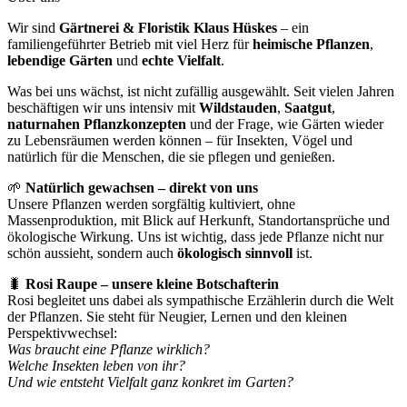
Wir sind
Gärtnerei & Floristik Klaus Hüskes
– ein
familiengeführter Betrieb mit viel Herz für
heimische Pflanzen
,
lebendige Gärten
und
echte Vielfalt
.
Was bei uns wächst, ist nicht zufällig ausgewählt. Seit vielen Jahren
beschäftigen wir uns intensiv mit
Wildstauden
,
Saatgut
,
naturnahen Pflanzkonzepten
und der Frage, wie Gärten wieder
zu Lebensräumen werden können – für Insekten, Vögel und
natürlich für die Menschen, die sie pflegen und genießen.
🌱
Natürlich gewachsen – direkt von uns
Unsere Pflanzen werden sorgfältig kultiviert, ohne
Massenproduktion, mit Blick auf Herkunft, Standortansprüche und
ökologische Wirkung. Uns ist wichtig, dass jede Pflanze nicht nur
schön aussieht, sondern auch
ökologisch sinnvoll
ist.
🐛
Rosi Raupe – unsere kleine Botschafterin
Rosi begleitet uns dabei als sympathische Erzählerin durch die Welt
der Pflanzen. Sie steht für Neugier, Lernen und den kleinen
Perspektivwechsel:
Was braucht eine Pflanze wirklich?
Welche Insekten leben von ihr?
Und wie entsteht Vielfalt ganz konkret im Garten?