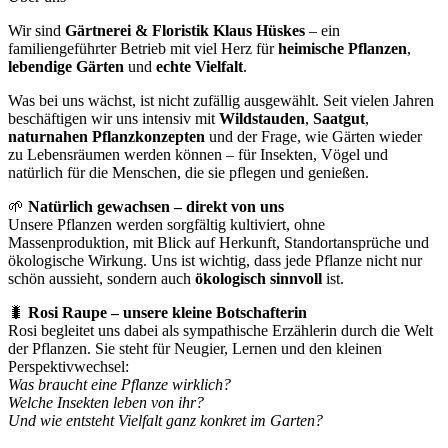
Wir sind
Gärtnerei & Floristik Klaus Hüskes
– ein
familiengeführter Betrieb mit viel Herz für
heimische Pflanzen
,
lebendige Gärten
und
echte Vielfalt
.
Was bei uns wächst, ist nicht zufällig ausgewählt. Seit vielen Jahren
beschäftigen wir uns intensiv mit
Wildstauden
,
Saatgut
,
naturnahen Pflanzkonzepten
und der Frage, wie Gärten wieder
zu Lebensräumen werden können – für Insekten, Vögel und
natürlich für die Menschen, die sie pflegen und genießen.
🌱
Natürlich gewachsen – direkt von uns
Unsere Pflanzen werden sorgfältig kultiviert, ohne
Massenproduktion, mit Blick auf Herkunft, Standortansprüche und
ökologische Wirkung. Uns ist wichtig, dass jede Pflanze nicht nur
schön aussieht, sondern auch
ökologisch sinnvoll
ist.
🐛
Rosi Raupe – unsere kleine Botschafterin
Rosi begleitet uns dabei als sympathische Erzählerin durch die Welt
der Pflanzen. Sie steht für Neugier, Lernen und den kleinen
Perspektivwechsel:
Was braucht eine Pflanze wirklich?
Welche Insekten leben von ihr?
Und wie entsteht Vielfalt ganz konkret im Garten?