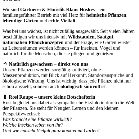
Wir sind
Gärtnerei & Floristik Klaus Hüskes
– ein
familiengeführter Betrieb mit viel Herz für
heimische Pflanzen
,
lebendige Gärten
und
echte Vielfalt
.
Was bei uns wächst, ist nicht zufällig ausgewählt. Seit vielen Jahren
beschäftigen wir uns intensiv mit
Wildstauden
,
Saatgut
,
naturnahen Pflanzkonzepten
und der Frage, wie Gärten wieder
zu Lebensräumen werden können – für Insekten, Vögel und
natürlich für die Menschen, die sie pflegen und genießen.
🌱
Natürlich gewachsen – direkt von uns
Unsere Pflanzen werden sorgfältig kultiviert, ohne
Massenproduktion, mit Blick auf Herkunft, Standortansprüche und
ökologische Wirkung. Uns ist wichtig, dass jede Pflanze nicht nur
schön aussieht, sondern auch
ökologisch sinnvoll
ist.
🐛
Rosi Raupe – unsere kleine Botschafterin
Rosi begleitet uns dabei als sympathische Erzählerin durch die Welt
der Pflanzen. Sie steht für Neugier, Lernen und den kleinen
Perspektivwechsel:
Was braucht eine Pflanze wirklich?
Welche Insekten leben von ihr?
Und wie entsteht Vielfalt ganz konkret im Garten?